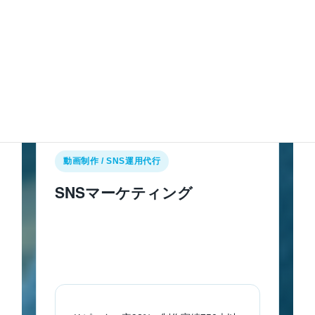
SNS・動画・インフルエンサー
作って終わりにしない。継続的に「知ってもらい、人
を集める」運用までを伴走します。
動画制作 / SNS運用代行
SNSマーケティング
SNS動画・広告のプロ（株式会社IDEAL）と提
携。各媒体のアルゴリズムに則った運用と高
品質な動画制作を、ワンストップでご提供し
ます。