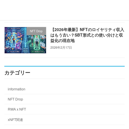
を“売らない”ぼくたち
2026年3月19日
【2026年最新】NFTのロイヤリティ収入
NFT Drop
はもう古い？SBT形式との使い分けと収
益化の現在地
2026年2月17日
カテゴリー
information
NFT Drop
RWA x NFT
xNFT関連