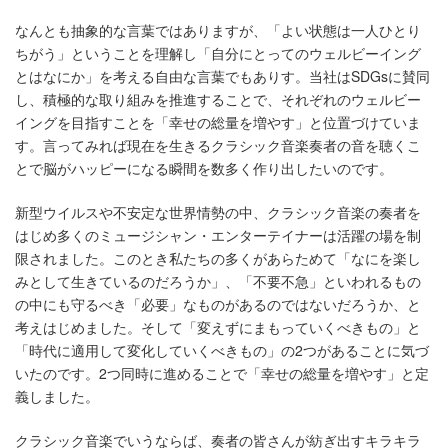
なんとも抽象的な言葉ではありますが、「よい状態は一人ひとり
ちがう」ということを理解し「自分にとってのウェルビーイング
とはなにか」を考える自由な言葉でもありす。当社はSDGsに賛同
し、積極的な取り組みを推進することで、それぞれのウェルビー
イングを目指すことを「幸せの総量を増やす」と位置づけていま
す。言ってみれば現在を生きるクラシック音楽奏者の音を聴くこ
とで脳がハッピーになる瞬間を数多く作り出したいのです。
新型ウイルスや不安定な世界情勢の中、クラシック音楽の奏者を
はじめ多くのミュージシャン・エンターテイナーは活躍の場を制
限されました。このとき私たちの多くがあらためて「なにを楽し
みとして生きているのだろうか」、「不要不急」といわれるもの
の中にも守るべき「必要」なものがあるのではないだろうか、と
考えはじめました。そして「変えずにまもっていくべきもの」と
「時代に適用して変化していくべきもの」の2つがあることに気づ
いたのです。2つ同時に進めることで「幸せの総量を増やす」と定
義しました。
クラシック音楽でいうならば、奏者の皆さんが紡ぎ出すキラキラ