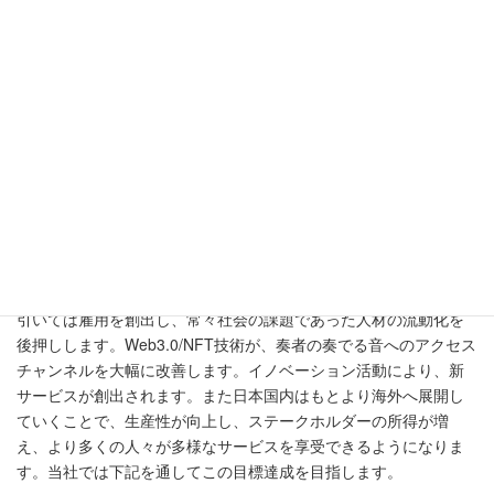
SDGs9「産業と技術革新の基盤をつくろ
う」
たとえばアート×学び、音楽×学び。テクノロジーのちからで「聴
く喜び」を届ける。Web3.0/NFT技術を活用したNFTチケット配信
やデジタルアセットへのアクセスを実現することで、その日会場
に来れなかった人も後日視聴することや、特典を受け取ることが
できる世界。これはSDGs9の「強靱（レジリエント）なインフラ
構築、包摂的かつ持続可能な産業化の促進及びイノベーションの
推進を図る」に該当すると考えています。
当社サービスが広がっていくことは、産業化の促進につながり、
引いては雇用を創出し、常々社会の課題であった人材の流動化を
後押しします。Web3.0/NFT技術が、奏者の奏でる音へのアクセス
チャンネルを大幅に改善します。イノベーション活動により、新
サービスが創出されます。また日本国内はもとより海外へ展開し
ていくことで、生産性が向上し、ステークホルダーの所得が増
え、より多くの人々が多様なサービスを享受できるようになりま
す。当社では下記を通してこの目標達成を目指します。