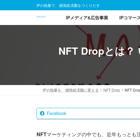
コ
ナ
IPの熱量で、感情経済圏をつくりだす
ン
ビ
IPメディア&広告事業
IPコマー
テ
ゲ
ン
ー
ツ
シ
へ
ョ
NFT Dropと
ス
ン
キ
に
ッ
移
プ
動
IPの熱量を、感情経済圏に変える
NFT Drop
NFT 
Facebook
NFT
マーケティングの中でも、近年もっとも注目