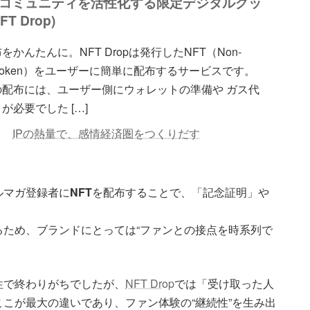
ンコミュニティを活性化する限定デジタルグッ
T Drop)
をかんたんに。NFT Dropは発行したNFT（Non-
le Token）をユーザーに簡単に配布するサービスです。
の配布には、ユーザー側にウォレットの準備や ガス代
が必要でした […]
IPの熱量で、感情経済圏をつくりだす
ルマガ登録者に
NFT
を配布することで、「記念証明」や
るため、ブランドにとっては“ファンとの接点を時系列で
性で終わりがちでしたが、
NFT Drop
では「受け取った人
こが最大の違いであり、ファン体験の“継続性”を生み出