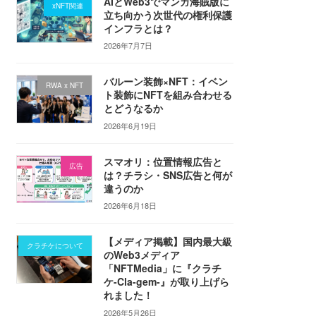
AIとWeb3でマンガ海賊版に
xNFT関連
立ち向かう次世代の権利保護
インフラとは？
2026年7月7日
バルーン装飾×NFT：イベン
RWA x NFT
ト装飾にNFTを組み合わせる
とどうなるか
2026年6月19日
スマオリ：位置情報広告と
広告
は？チラシ・SNS広告と何が
違うのか
2026年6月18日
【メディア掲載】国内最大級
クラチケについて
のWeb3メディア
「NFTMedia」に『クラチ
ケ-Cla-gem-』が取り上げら
れました！
2026年5月26日