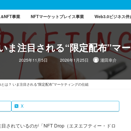
ス&NFT事業
NFTマーケットプレイス事業
Web3.0ビジネス伴
は？ いま注目される“限定配布”
最
2025年11月5日
2026年1月25日
瀧田幸介
終
更
新
日
時
:
Dropとは？ いま注目される“限定配布”マーケティングの仕組
X
されているのが「NFT Drop（エヌエフティー・ドロ