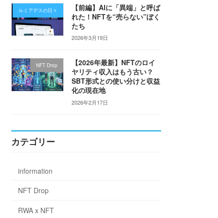
【前編】AIに「異端」と呼ば
ルミアデスの日々
れた！NFTを“売らない”ぼく
たち
2026年3月19日
【2026年最新】NFTのロイ
NFT Drop
ヤリティ収入はもう古い？
SBT形式との使い分けと収益
化の現在地
2026年2月17日
カテゴリー
information
NFT Drop
RWA x NFT