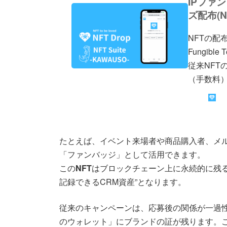
IPファ
ズ配布(NF
NFTの配布
Fungib
従来NFT
（手数料）
たとえば、イベント来場者や商品購入者、メ
「ファンバッジ」として活用できます。
この
NFT
はブロックチェーン上に永続的に残
記録できるCRM資産”となります。
従来のキャンペーンは、応募後の関係が一過
のウォレット」にブランドの証が残ります。こ