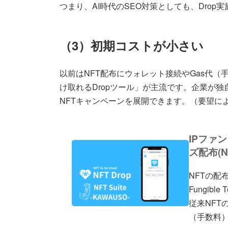
つまり、AI時代のSEO対策としても、Dro
（3）初期コストが小さい
以前はNFT配布にウォレット接続やGas代（
け取れるDropツール」が主流です。企業が
NFTキャンペーンを展開できます。（要望に
IPファ
ズ配布(NF
NFTの配布
Fungib
従来NFT
（手数料）