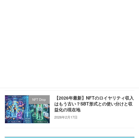
【後編】テクノロジーは後からついてく
ルミアデスの日々
る。「事業家」がNFTと出会った理由
2026年4月3日
【前編】AIに「異端」と呼ばれた！NFT
ルミアデスの日々
を“売らない”ぼくたち
2026年3月19日
【2026年最新】NFTのロイヤリティ収入
NFT Drop
はもう古い？SBT形式との使い分けと収
益化の現在地
2026年2月17日