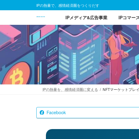
コ
ナ
IPの熱量で、感情経済圏をつくりだす
ン
ビ
IPメディア&広告事業
IPコマー
テ
ゲ
ン
ー
ツ
シ
へ
ョ
ス
ン
キ
に
ッ
移
プ
動
IPの熱量を、感情経済圏に変える
NFTマーケットプレ
Facebook