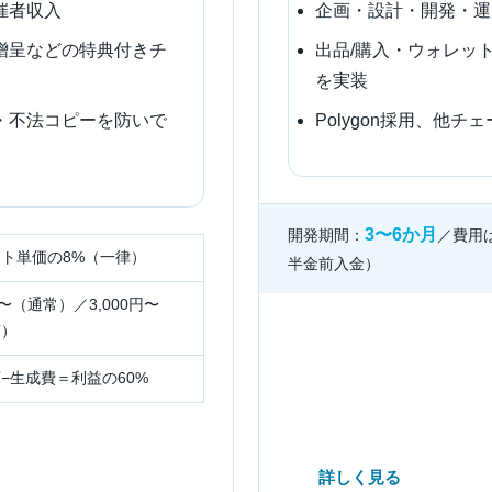
催者収入
企画・設計・開発・運
贈呈などの特典付きチ
出品/購入・ウォレッ
を実装
・不法コピーを防いで
Polygon採用、他
3〜6か月
開発期間：
／費用
ト単価の8%（一律）
半金前入金）
円〜（通常）／3,000円〜
T）
−生成費＝利益の60%
詳しく見る