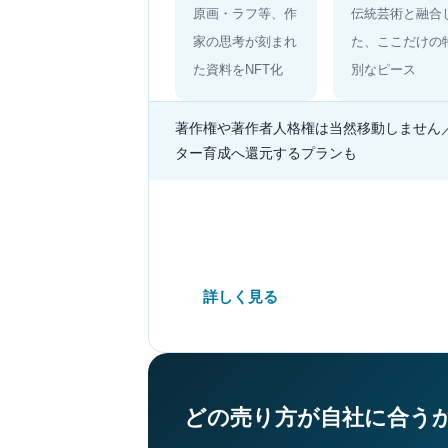
原画・ラフ等、作
伝統芸術と融合
家の思考が刻まれ
た、ここだけの
た資料をNFT化
別なピース
著作権や著作者人格権は当然移動しません
ター育成へ還元するプランも
詳しく見る
取り組みご希望
どの売り方が自社に合う