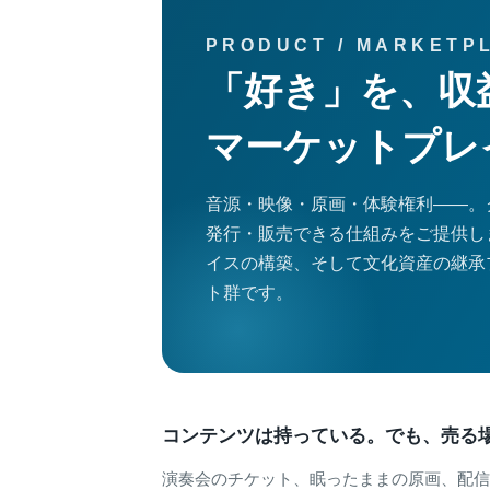
PRODUCT / MARKETP
「好き」を、収
マーケットプレ
音源・映像・原画・体験権利——。
発行・販売できる仕組みをご提供し
イスの構築、そして文化資産の継承
ト群です。
コンテンツは持っている。でも、売る
演奏会のチケット、眠ったままの原画、配信