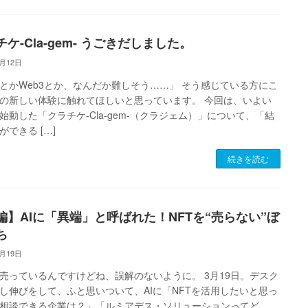
ケ-Cla-gem- うごきだしました。
5月12日
TとかWeb3とか、なんだか難しそう……」 そう感じている方にこ
の新しい体験に触れてほしいと思っています。 今回は、いよい
始動した「クラチケ-Cla-gem-（クラジェム）」について、「結
ができる […]
続きを読む
編】AIに「異端」と呼ばれた！NFTを“売らない”ぼ
ち
3月19日
売っているんですけどね、誤解のないように。 3月19日。デスク
し伸びをして、ふと思いついて、AIに「NFTを活用したいと思っ
相談できる企業は？」「ルミアデス・ソリューションってど