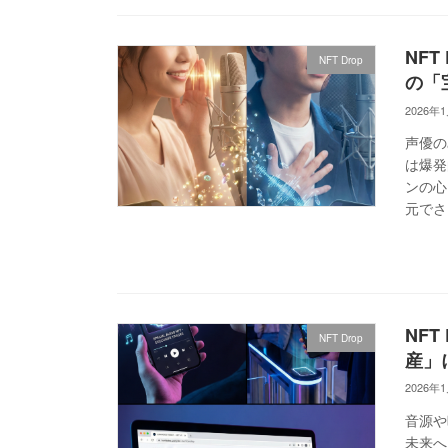
NF
NFT Drop
の「
2026年
声優の
は爆発
ンの心
元でさ
NFT
NFT Drop
産」
2026年
音源や
未来へ