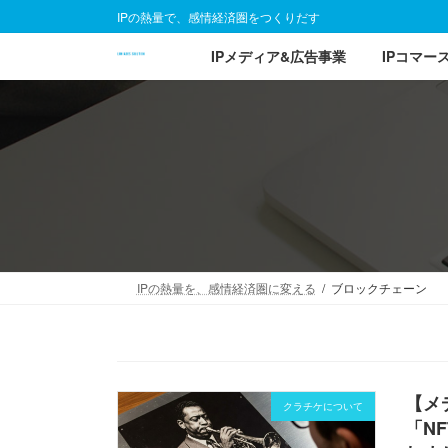
コ
ナ
IPの熱量で、感情経済圏をつくりだす
ン
ビ
IPメディア&広告事業
IPコマー
テ
ゲ
ン
ー
ツ
シ
へ
ョ
ス
ン
キ
に
ッ
移
プ
動
IPの熱量を、感情経済圏に変える
ブロックチェーン
【メ
クラチケについて
「NF