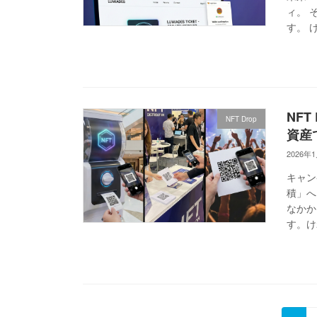
ィ。 
す。 
NF
NFT Drop
資産
2026年
キャン
積」へ
なかか
す。け