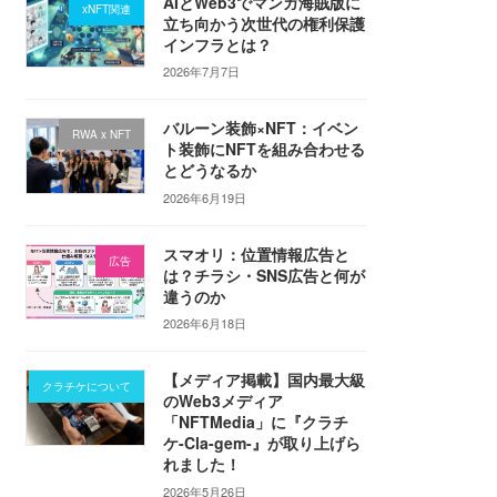
AIとWeb3でマンガ海賊版に
xNFT関連
立ち向かう次世代の権利保護
インフラとは？
2026年7月7日
バルーン装飾×NFT：イベン
RWA x NFT
ト装飾にNFTを組み合わせる
とどうなるか
2026年6月19日
スマオリ：位置情報広告と
広告
は？チラシ・SNS広告と何が
違うのか
2026年6月18日
【メディア掲載】国内最大級
クラチケについて
のWeb3メディア
「NFTMedia」に『クラチ
ケ-Cla-gem-』が取り上げら
れました！
2026年5月26日