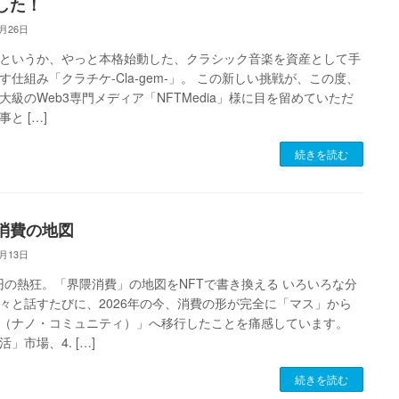
した！
5月26日
というか、やっと本格始動した、クラシック音楽を資産として手
す仕組み「クラチケ-Cla-gem-」。 この新しい挑戦が、この度、
大級のWeb3専門メディア「NFTMedia」様に目を留めていただ
と […]
続きを読む
消費の地図
5月13日
兆円の熱狂。「界隈消費」の地図をNFTで書き換える いろいろな分
々と話すたびに、2026年の今、消費の形が完全に「マス」から
（ナノ・コミュニティ）」へ移行したことを痛感しています。
」市場、4. […]
続きを読む