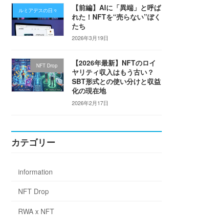
【前編】AIに「異端」と呼ば
ルミアデスの日々
れた！NFTを“売らない”ぼく
たち
2026年3月19日
【2026年最新】NFTのロイ
NFT Drop
ヤリティ収入はもう古い？
SBT形式との使い分けと収益
化の現在地
2026年2月17日
カテゴリー
information
NFT Drop
RWA x NFT