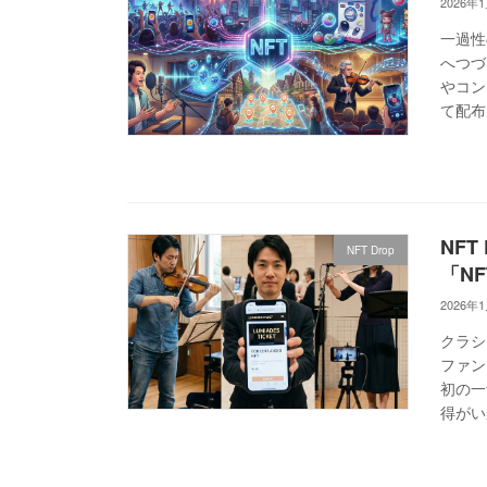
2026年
一過性
へつづ
やコン
て配布
NFT
NFT Drop
「N
2026年
クラシ
ファン
初の一
得がい