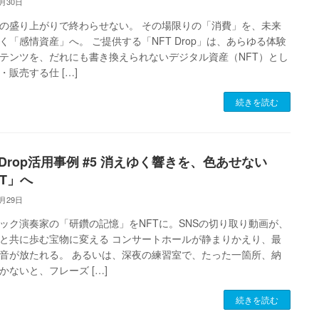
1月30日
の盛り上がりで終わらせない。 その場限りの「消費」を、未来
く「感情資産」へ。 ご提供する「NFT Drop」は、あらゆる体験
テンツを、だれにも書き換えられないデジタル資産（NFT）とし
・販売する仕 […]
続きを読む
 Drop活用事例 #5 消えゆく響きを、色あせない
FT」へ
1月29日
ック演奏家の「研鑽の記憶」をNFTに。SNSの切り取り動画が、
と共に歩む宝物に変える コンサートホールが静まりかえり、最
音が放たれる。 あるいは、深夜の練習室で、たった一箇所、納
かないと、フレーズ […]
続きを読む