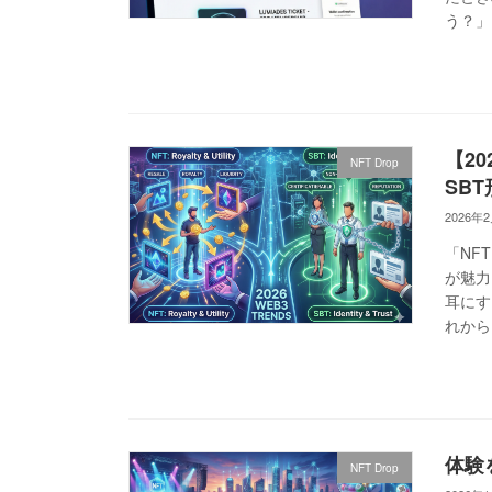
う？」
【2
NFT Drop
SB
2026年
「NF
が魅力
耳にす
れから 
体験を
NFT Drop