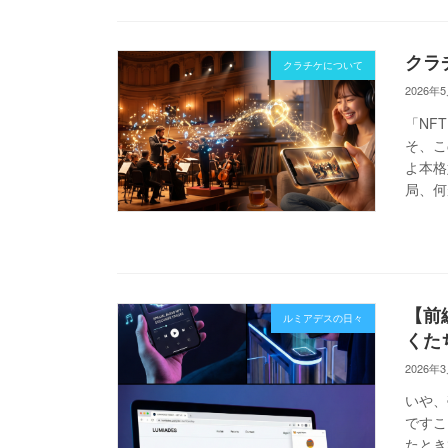
クラチ
クラチケについて
2026年
「NF
そ、こ
よ本格
局、何
【前
ルミアデスの日々
くた
2026年
いや、
ですこ
たとき