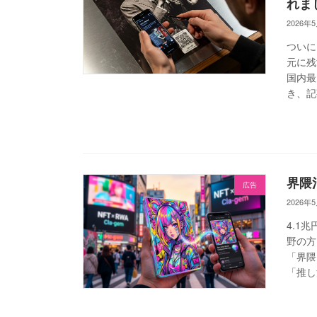
れま
2026年
ついに
元に残
国内最
き、記事
界隈
広告
2026年
4.1
野の方
「界隈
「推し活